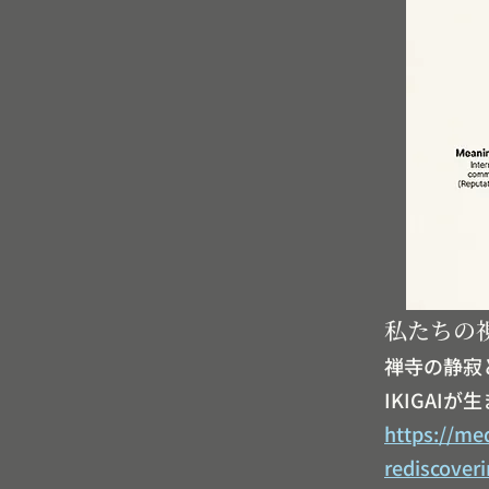
私たちの視
禅寺の静寂
IKIGAI
https://me
rediscover