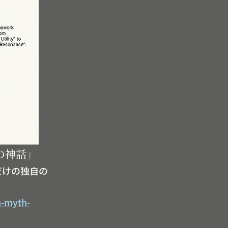
洋の神話」
だけの独自の
n-myth-