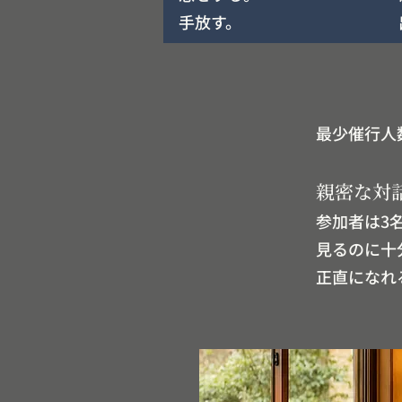
手放す。
最少催行人数
親密な対
参加者は3
見るのに十
正直になれ