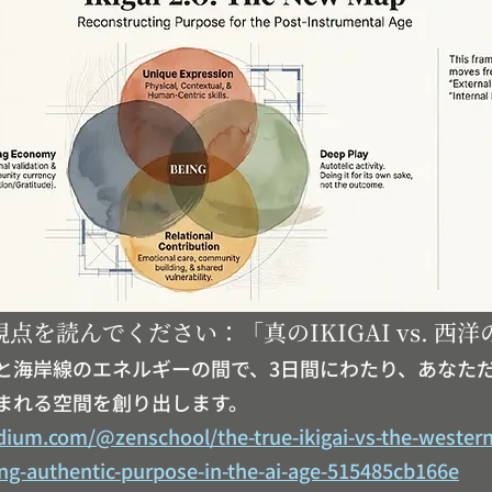
点を読んでください：「真のIKIGAI vs. 西
と海岸線のエネルギーの間で、3日間にわたり、あなた
が生まれる空間を創り出します。
dium.com/@zenschool/the-true-ikigai-vs-the-wester
ing-authentic-purpose-in-the-ai-age-515485cb166e