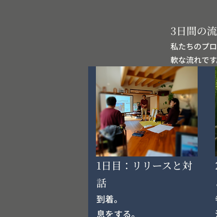
3日間の
私たちのプロ
軟な流れです
1日目：リリースと対
話
到着。
息をする。