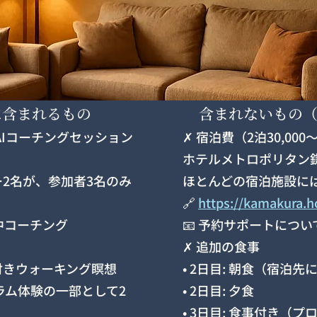
に含まれるもの
含まれないもの
GAIコーチングセッション
✗ 宿泊費（2泊30,000
ホテルメトロポリタン
2名が、参加者3名のみ
ほとんどの宿泊施設に
🔗
https://kamakura.h
中コーチング
📧 予約サポートにつ
✗ 追加の食事
付きウォーキング瞑想
• 2日目: 朝食（宿泊先
ラム体験の一部として2
• 2日目: 夕食
• 3日目: 食事付き（