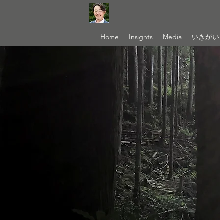
Home
Insights
Media
いきがい