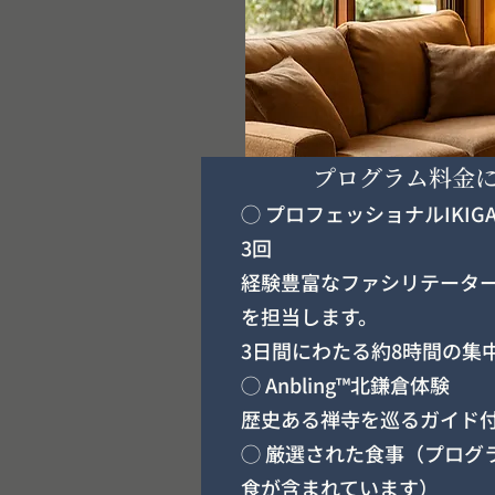
プログラム料金
◯ プロフェッショナルIKI
3回
経験豊富なファシリテーター
を担当します。
3日間にわたる約8時間の集
◯ Anbling™北鎌倉体験
歴史ある禅寺を巡るガイド
◯ 厳選された食事（プログ
食が含まれています）